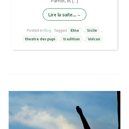
Parfois, ils […]
Lire la suite…
Posted in
Blog
Tagged
Etna
,
Sicile
,
theatre des pupi
,
tradition
,
Volcan