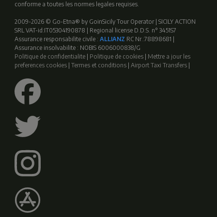
conforme a toutes les normes legales requises.
2009-2026 © Go-Etna® by GoinSicily Tour Operator | SICILY ACTION
SRL VAT-id:IT05304190878 | Regional license D.D.S. n° 3451S7
Assurance responsabilite civile :
ALLIANZ
RC Nr.:78898681 |
Assurance insolvabilite : NOBIS 6006000838/G
Politique de confidentialite
|
Politique de cookies
|
Mettre a jour les
preferences cookies
|
Termes et conditions
|
Airport Taxi Transfers
|