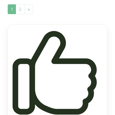
1
2
»