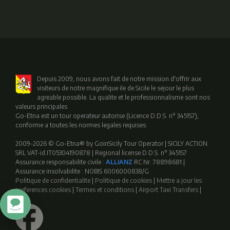
Depuis 2009, nous avons fait de notre mission d'offrir aux
visiteurs de notre magnifique ile de Sicile le sejour le plus
agreable possible. La qualite et le professionnalisme sont nos
valeurs principales.
Go-Etna est un tour operateur autorise (Licence D.D.S. n° 3451S7),
conforme a toutes les normes legales requises.
2009-2026 © Go-Etna® by GoinSicily Tour Operator | SICILY ACTION
SRL VAT-id:IT05304190878 | Regional license D.D.S. n° 3451S7
Assurance responsabilite civile :
ALLIANZ
RC Nr.:78898681 |
Assurance insolvabilite : NOBIS 6006000838/G
Politique de confidentialite
|
Politique de cookies
|
Mettre a jour les
preferences cookies
|
Termes et conditions
|
Airport Taxi Transfers
|