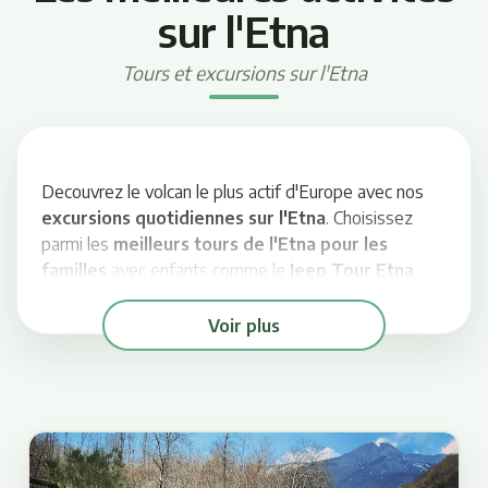
sur l'Etna
Tours et excursions sur l'Etna
Decouvrez le volcan le plus actif d'Europe avec nos
excursions quotidiennes sur l'Etna
. Choisissez
parmi les
meilleurs tours de l'Etna pour les
familles
avec enfants comme le
Jeep Tour Etna
avec randonnee sur les crateres et visite d'une grotte
de lave, ou les excursions avec le
telepherique de
Voir plus
l'Etna
pour explorer les crateres sommitaux actifs.
Vivez une experience unique et inoubliable avec nos
tours de l'Etna.
Vous avez egalement besoin d'un
service de
transfert depuis/vers l'aeroport de Catane
?