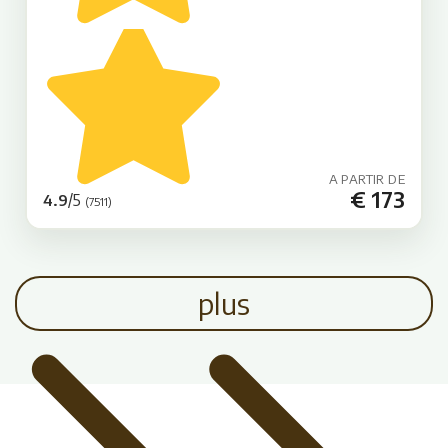
A PARTIR DE
€ 173
/5
4.9
(7511)
plus