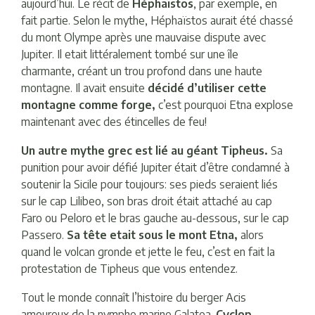
aujourd’hui. Le récit de
Héphaïstos
, par exemple, en
fait partie. Selon le mythe, Héphaïstos aurait été chassé
du mont Olympe après une mauvaise dispute avec
Jupiter. Il etait littéralement tombé sur une île
charmante, créant un trou profond dans une haute
montagne. Il avait ensuite
décidé d’utiliser cette
montagne comme forge,
c’est pourquoi Etna explose
maintenant avec des étincelles de feu!
Un autre mythe grec est lié au géant Tipheus.
Sa
punition pour avoir défié Jupiter était d’être condamné à
soutenir la Sicile pour toujours: ses pieds seraient liés
sur le cap Lilibeo, son bras droit était attaché au cap
Faro ou Peloro et le bras gauche au-dessous, sur le cap
Passero.
Sa tête etait sous le mont Etna,
alors
quand le volcan gronde et jette le feu, c’est en fait la
protestation de Tipheus que vous entendez.
Tout le monde connaît l’histoire du berger Acis
amoureux de la nymphe marine Galatea.
Cyclop