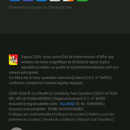
Paiements securises via Checkout.com
Depuis 2009, nous avons fait de notre mission d'offrir aux
visiteurs de notre magnifique ile de Sicile le sejour le plus
agreable possible. La qualite et le professionnalisme sont nos
valeurs principales.
Go-Etna est un tour operateur autorise (Licence D.D.S. n° 3451S7),
conforme a toutes les normes legales requises.
2009-2026 © Go-Etna® by GoinSicily Tour Operator | SICILY ACTION
SRL VAT-id:IT05304190878 | Regional license D.D.S. n° 3451S7
Assurance responsabilite civile :
ALLIANZ
RC Nr.:78898681 |
Assurance insolvabilite : NOBIS 6006000838/G
Politique de confidentialite
|
Politique de cookies
|
Mettre a jour les
preferences cookies
|
Termes et conditions
|
Airport Taxi Transfers
|