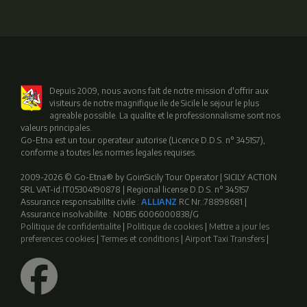
Depuis 2009, nous avons fait de notre mission d'offrir aux
visiteurs de notre magnifique ile de Sicile le sejour le plus
agreable possible. La qualite et le professionnalisme sont nos
valeurs principales.
Go-Etna est un tour operateur autorise (Licence D.D.S. n° 3451S7),
conforme a toutes les normes legales requises.
2009-2026 © Go-Etna® by GoinSicily Tour Operator | SICILY ACTION
SRL VAT-id:IT05304190878 | Regional license D.D.S. n° 3451S7
Assurance responsabilite civile :
ALLIANZ
RC Nr.:78898681 |
Assurance insolvabilite : NOBIS 6006000838/G
Politique de confidentialite
|
Politique de cookies
|
Mettre a jour les
preferences cookies
|
Termes et conditions
|
Airport Taxi Transfers
|