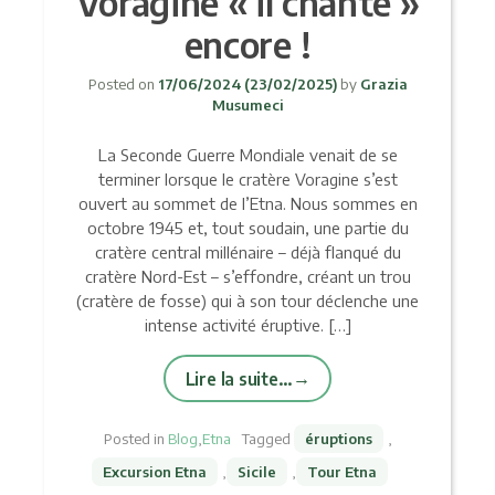
Voragine « il chante »
encore !
Posted on
17/06/2024
(23/02/2025)
by
Grazia
Musumeci
La Seconde Guerre Mondiale venait de se
terminer lorsque le cratère Voragine s’est
ouvert au sommet de l’Etna. Nous sommes en
octobre 1945 et, tout soudain, une partie du
cratère central millénaire – déjà flanqué du
cratère Nord-Est – s’effondre, créant un trou
(cratère de fosse) qui à son tour déclenche une
intense activité éruptive. […]
Lire la suite…
Posted in
Blog
,
Etna
Tagged
éruptions
,
Excursion Etna
,
Sicile
,
Tour Etna