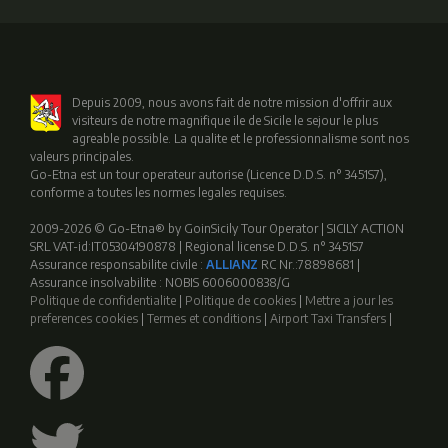
Depuis 2009, nous avons fait de notre mission d'offrir aux
visiteurs de notre magnifique ile de Sicile le sejour le plus
agreable possible. La qualite et le professionnalisme sont nos
valeurs principales.
Go-Etna est un tour operateur autorise (Licence D.D.S. n° 3451S7),
conforme a toutes les normes legales requises.
2009-2026 © Go-Etna® by GoinSicily Tour Operator | SICILY ACTION
SRL VAT-id:IT05304190878 | Regional license D.D.S. n° 3451S7
Assurance responsabilite civile :
ALLIANZ
RC Nr.:78898681 |
Assurance insolvabilite : NOBIS 6006000838/G
Politique de confidentialite
|
Politique de cookies
|
Mettre a jour les
preferences cookies
|
Termes et conditions
|
Airport Taxi Transfers
|