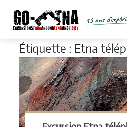
15 ans d'expéri
Étiquette :
Etna télé
Excursion Etna télé