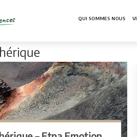
ences
QUI SOMMES NOUS
V
phérique
phérique – Etna Emotion