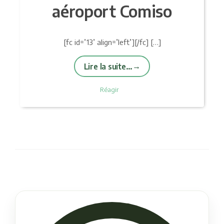
aéroport Comiso
[fc id=’13’ align=’left’][/fc] […]
Lire la suite…
Réagir