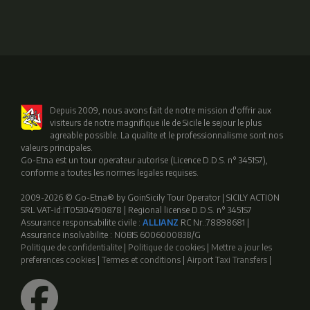
Depuis 2009, nous avons fait de notre mission d'offrir aux
visiteurs de notre magnifique ile de Sicile le sejour le plus
agreable possible. La qualite et le professionnalisme sont nos
valeurs principales.
Go-Etna est un tour operateur autorise (Licence D.D.S. n° 3451S7),
conforme a toutes les normes legales requises.
2009-2026 © Go-Etna® by GoinSicily Tour Operator | SICILY ACTION
SRL VAT-id:IT05304190878 | Regional license D.D.S. n° 3451S7
Assurance responsabilite civile :
ALLIANZ
RC Nr.:78898681 |
Assurance insolvabilite : NOBIS 6006000838/G
Politique de confidentialite
|
Politique de cookies
|
Mettre a jour les
preferences cookies
|
Termes et conditions
|
Airport Taxi Transfers
|