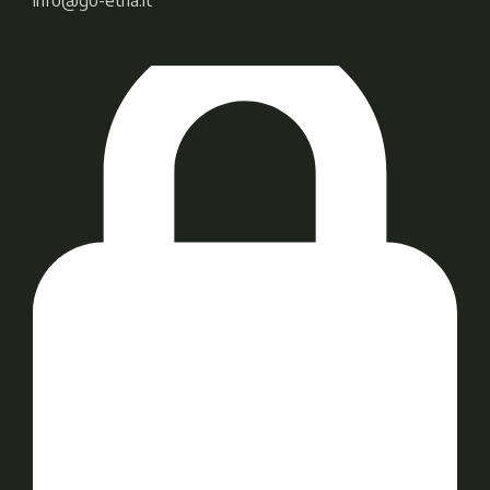
info@go-etna.it