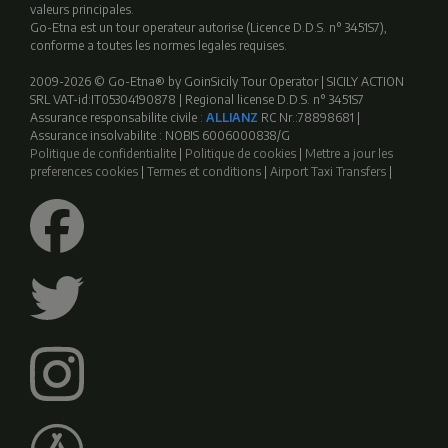
valeurs principales.
Go-Etna est un tour operateur autorise (Licence D.D.S. n° 3451S7),
conforme a toutes les normes legales requises.
2009-2026 © Go-Etna® by GoinSicily Tour Operator | SICILY ACTION
SRL VAT-id:IT05304190878 | Regional license D.D.S. n° 3451S7
Assurance responsabilite civile :
ALLIANZ
RC Nr.:78898681 |
Assurance insolvabilite : NOBIS 6006000838/G
Politique de confidentialite
|
Politique de cookies
|
Mettre a jour les
preferences cookies
|
Termes et conditions
|
Airport Taxi Transfers
|