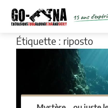
15 ans d'expéri
Étiquette :
riposto
Mystère… ou juste l