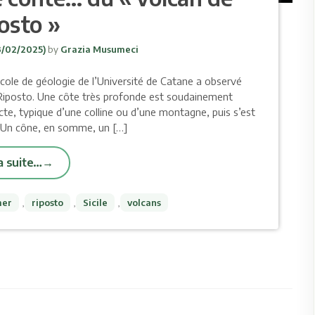
osto »
3/02/2025)
by
Grazia Musumeci
cole de géologie de l’Université de Catane a observé
 Riposto. Une côte très profonde est soudainement
e, typique d’une colline ou d’une montagne, puis s’est
 Un cône, en somme, un […]
la suite…
er
,
riposto
,
Sicile
,
volcans