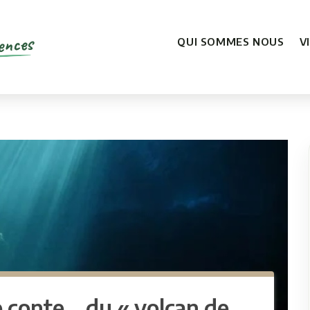
ences
QUI SOMMES NOUS
V
e conte… du « volcan de