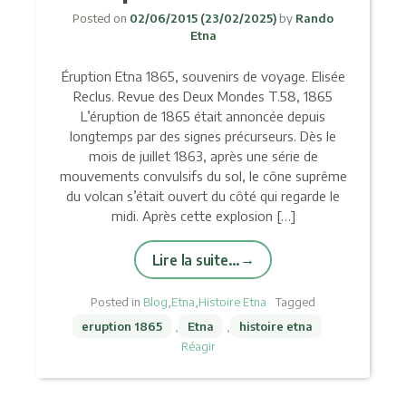
Posted on
02/06/2015
(23/02/2025)
by
Rando
Etna
Éruption Etna 1865, souvenirs de voyage. Elisée
Reclus. Revue des Deux Mondes T.58, 1865
L’éruption de 1865 était annoncée depuis
longtemps par des signes précurseurs. Dès le
mois de juillet 1863, après une série de
mouvements convulsifs du sol, le cône suprême
du volcan s’était ouvert du côté qui regarde le
midi. Après cette explosion […]
Lire la suite…
Posted in
Blog
,
Etna
,
Histoire Etna
Tagged
eruption 1865
,
Etna
,
histoire etna
Réagir