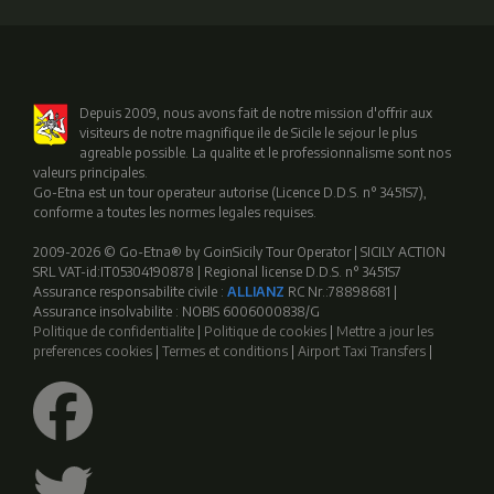
Depuis 2009, nous avons fait de notre mission d'offrir aux
visiteurs de notre magnifique ile de Sicile le sejour le plus
agreable possible. La qualite et le professionnalisme sont nos
valeurs principales.
Go-Etna est un tour operateur autorise (Licence D.D.S. n° 3451S7),
conforme a toutes les normes legales requises.
2009-2026 © Go-Etna® by GoinSicily Tour Operator | SICILY ACTION
SRL VAT-id:IT05304190878 | Regional license D.D.S. n° 3451S7
Assurance responsabilite civile :
ALLIANZ
RC Nr.:78898681 |
Assurance insolvabilite : NOBIS 6006000838/G
Politique de confidentialite
|
Politique de cookies
|
Mettre a jour les
preferences cookies
|
Termes et conditions
|
Airport Taxi Transfers
|