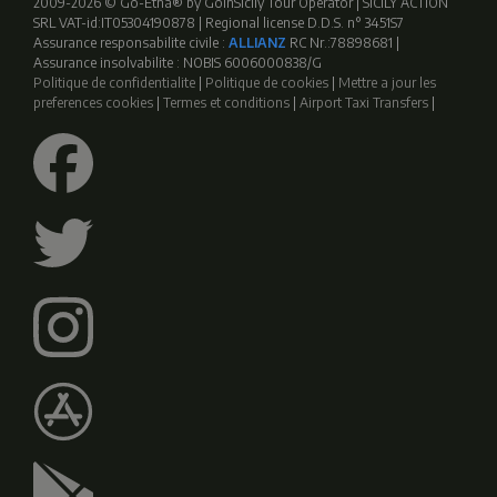
2009-2026 © Go-Etna® by GoinSicily Tour Operator | SICILY ACTION
SRL VAT-id:IT05304190878 | Regional license D.D.S. n° 3451S7
Assurance responsabilite civile :
ALLIANZ
RC Nr.:78898681 |
Assurance insolvabilite : NOBIS 6006000838/G
Politique de confidentialite
|
Politique de cookies
|
Mettre a jour les
preferences cookies
|
Termes et conditions
|
Airport Taxi Transfers
|