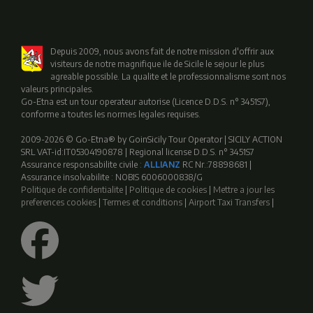
Depuis 2009, nous avons fait de notre mission d'offrir aux
visiteurs de notre magnifique ile de Sicile le sejour le plus
agreable possible. La qualite et le professionnalisme sont nos
valeurs principales.
Go-Etna est un tour operateur autorise (Licence D.D.S. n° 3451S7),
conforme a toutes les normes legales requises.
2009-2026 © Go-Etna® by GoinSicily Tour Operator | SICILY ACTION
SRL VAT-id:IT05304190878 | Regional license D.D.S. n° 3451S7
Assurance responsabilite civile :
ALLIANZ
RC Nr.:78898681 |
Assurance insolvabilite : NOBIS 6006000838/G
Politique de confidentialite
|
Politique de cookies
|
Mettre a jour les
preferences cookies
|
Termes et conditions
|
Airport Taxi Transfers
|