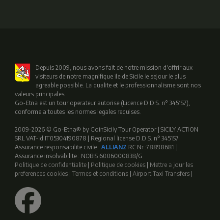
Depuis 2009, nous avons fait de notre mission d'offrir aux
visiteurs de notre magnifique ile de Sicile le sejour le plus
agreable possible. La qualite et le professionnalisme sont nos
valeurs principales.
Go-Etna est un tour operateur autorise (Licence D.D.S. n° 3451S7),
conforme a toutes les normes legales requises.
2009-2026 © Go-Etna® by GoinSicily Tour Operator | SICILY ACTION
SRL VAT-id:IT05304190878 | Regional license D.D.S. n° 3451S7
Assurance responsabilite civile :
ALLIANZ
RC Nr.:78898681 |
Assurance insolvabilite : NOBIS 6006000838/G
Politique de confidentialite
|
Politique de cookies
|
Mettre a jour les
preferences cookies
|
Termes et conditions
|
Airport Taxi Transfers
|