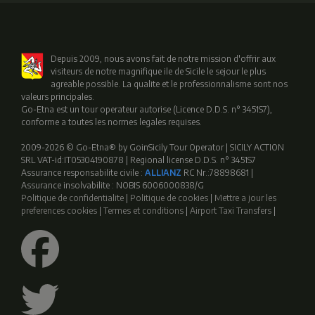
Depuis 2009, nous avons fait de notre mission d'offrir aux
visiteurs de notre magnifique ile de Sicile le sejour le plus
agreable possible. La qualite et le professionnalisme sont nos
valeurs principales.
Go-Etna est un tour operateur autorise (Licence D.D.S. n° 3451S7),
conforme a toutes les normes legales requises.
2009-2026 © Go-Etna® by GoinSicily Tour Operator | SICILY ACTION
SRL VAT-id:IT05304190878 | Regional license D.D.S. n° 3451S7
Assurance responsabilite civile :
ALLIANZ
RC Nr.:78898681 |
Assurance insolvabilite : NOBIS 6006000838/G
Politique de confidentialite
|
Politique de cookies
|
Mettre a jour les
preferences cookies
|
Termes et conditions
|
Airport Taxi Transfers
|