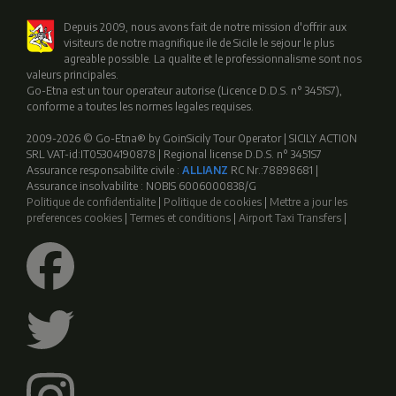
Depuis 2009, nous avons fait de notre mission d'offrir aux
visiteurs de notre magnifique ile de Sicile le sejour le plus
agreable possible. La qualite et le professionnalisme sont nos
valeurs principales.
Go-Etna est un tour operateur autorise (Licence D.D.S. n° 3451S7),
conforme a toutes les normes legales requises.
2009-2026 © Go-Etna® by GoinSicily Tour Operator | SICILY ACTION
SRL VAT-id:IT05304190878 | Regional license D.D.S. n° 3451S7
Assurance responsabilite civile :
ALLIANZ
RC Nr.:78898681 |
Assurance insolvabilite : NOBIS 6006000838/G
Politique de confidentialite
|
Politique de cookies
|
Mettre a jour les
preferences cookies
|
Termes et conditions
|
Airport Taxi Transfers
|