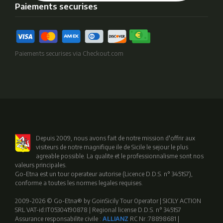
Paiements securises
Paiements securises via Checkout.com
Depuis 2009, nous avons fait de notre mission d'offrir aux
visiteurs de notre magnifique ile de Sicile le sejour le plus
agreable possible. La qualite et le professionnalisme sont nos
valeurs principales.
Go-Etna est un tour operateur autorise (Licence D.D.S. n° 3451S7),
conforme a toutes les normes legales requises.
2009-2026 © Go-Etna® by GoinSicily Tour Operator | SICILY ACTION
SRL VAT-id:IT05304190878 | Regional license D.D.S. n° 3451S7
Assurance responsabilite civile :
ALLIANZ
RC Nr.:78898681 |