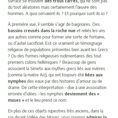
surface se trouvent
des trous carrés
, qui ne sont pas
du tout aléatoires mais certainement l’œuvre des
hommes. A quoi servaient-ils ? Et pourquoi sont-ils ici ?
À première vue, il semble s’agir de baignoires. Des
bassins creusés dans la roche nue
et reliés les uns
aux autres comme pour former une sorte de fontaine,
ou d’autel sacrificiel. Est-ce vraiment un témoignage
religieux de populations présentes bien avant les Grecs
? Ou des formes religieuses rudimentaires des tout
premiers colons helléniques ? Beaucoup de gens
associent la Simeto aux mythes grecs liés aux rivières
(comme la rivière Aci), qui ont toujours été
liées aux
nymphes
des eaux par des histoires d’amour ou de
drame. De cette interprétation – due à une association
erronée d’idées – les nymphes
deviennent des «
muses »
et le lieu prend ce nom.
En plus de ces objets rupestres très anciens, dans la
soi-disant Vallée des Muses, vous pourrez
admirer la