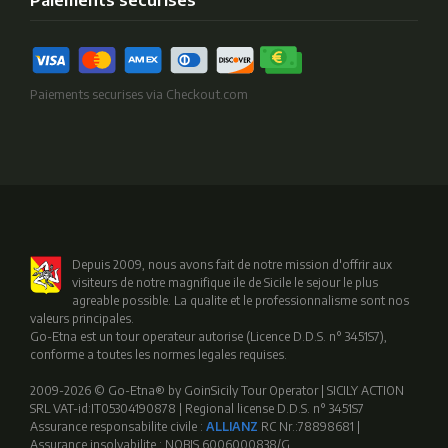
Paiements securises via Checkout.com
Depuis 2009, nous avons fait de notre mission d'offrir aux
visiteurs de notre magnifique ile de Sicile le sejour le plus
agreable possible. La qualite et le professionnalisme sont nos
valeurs principales.
Go-Etna est un tour operateur autorise (Licence D.D.S. n° 3451S7),
conforme a toutes les normes legales requises.
2009-2026 © Go-Etna® by GoinSicily Tour Operator | SICILY ACTION
SRL VAT-id:IT05304190878 | Regional license D.D.S. n° 3451S7
Assurance responsabilite civile :
ALLIANZ
RC Nr.:78898681 |
Assurance insolvabilite : NOBIS 6006000838/G