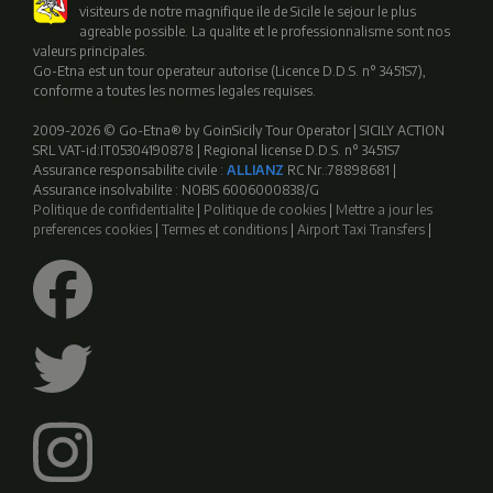
visiteurs de notre magnifique ile de Sicile le sejour le plus
agreable possible. La qualite et le professionnalisme sont nos
valeurs principales.
Go-Etna est un tour operateur autorise (Licence D.D.S. n° 3451S7),
conforme a toutes les normes legales requises.
2009-2026 © Go-Etna® by GoinSicily Tour Operator | SICILY ACTION
SRL VAT-id:IT05304190878 | Regional license D.D.S. n° 3451S7
Assurance responsabilite civile :
ALLIANZ
RC Nr.:78898681 |
Assurance insolvabilite : NOBIS 6006000838/G
Politique de confidentialite
|
Politique de cookies
|
Mettre a jour les
preferences cookies
|
Termes et conditions
|
Airport Taxi Transfers
|