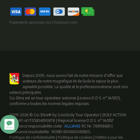
Paiements securises via Checkout.com
Depuis 2009, nous avons fait de notre mission d'offrir aux
visiteurs de notre magnifique ile de Sicile le sejour le plus
agreable possible. La qualite et le professionnalisme sont nos
valeurs principales.
Go-Etna est un tour operateur autorise (Licence D.D.S. n° 3451S7),
conforme a toutes les normes legales requises.
2009-2026 © Go-Etna® by GoinSicily Tour Operator | SICILY ACTION
SRL VAT-id:IT05304190878 | Regional license D.D.S. n° 3451S7
Assurance responsabilite civile :
ALLIANZ
RC Nr.:78898681 |
Assurance insolvabilite : NOBIS 6006000838/G
Politique de confidentialite
|
Politique de cookies
|
Mettre a jour les