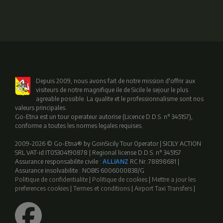
Depuis 2009, nous avons fait de notre mission d'offrir aux
visiteurs de notre magnifique ile de Sicile le sejour le plus
agreable possible. La qualite et le professionnalisme sont nos
valeurs principales.
Go-Etna est un tour operateur autorise (Licence D.D.S. n° 3451S7),
conforme a toutes les normes legales requises.
2009-2026 © Go-Etna® by GoinSicily Tour Operator | SICILY ACTION
SRL VAT-id:IT05304190878 | Regional license D.D.S. n° 3451S7
Assurance responsabilite civile :
ALLIANZ
RC Nr.:78898681 |
Assurance insolvabilite : NOBIS 6006000838/G
Politique de confidentialite
|
Politique de cookies
|
Mettre a jour les
preferences cookies
|
Termes et conditions
|
Airport Taxi Transfers
|