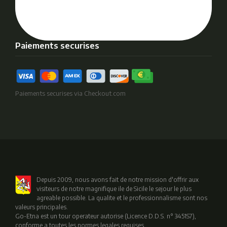
Paiements securises
Paiements securises via Checkout.com
Depuis 2009, nous avons fait de notre mission d'offrir aux
visiteurs de notre magnifique ile de Sicile le sejour le plus
agreable possible. La qualite et le professionnalisme sont nos
valeurs principales.
Go-Etna est un tour operateur autorise (Licence D.D.S. n° 3451S7),
conforme a toutes les normes legales requises.