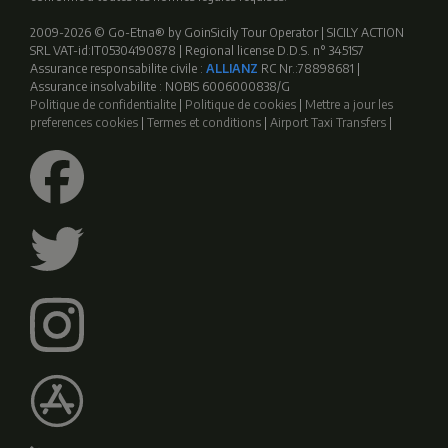
2009-2026 © Go-Etna® by GoinSicily Tour Operator | SICILY ACTION
SRL VAT-id:IT05304190878 | Regional license D.D.S. n° 3451S7
Assurance responsabilite civile :
ALLIANZ
RC Nr.:78898681 |
Assurance insolvabilite : NOBIS 6006000838/G
Politique de confidentialite
|
Politique de cookies
|
Mettre a jour les
preferences cookies
|
Termes et conditions
|
Airport Taxi Transfers
|