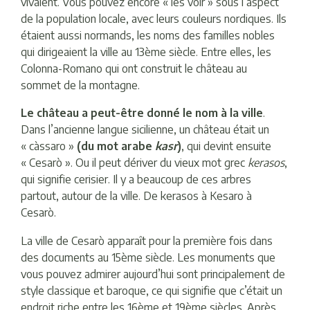
vivaient. Vous pouvez encore « les voir » sous l’aspect
de la population locale, avec leurs couleurs nordiques. Ils
étaient aussi normands, les noms des familles nobles
qui dirigeaient la ville au 13ème siècle. Entre elles, les
Colonna-Romano qui ont construit le château au
sommet de la montagne.
Le château a peut-être donné le nom à la ville
.
Dans l’ancienne langue sicilienne, un château était un
« càssaro »
(du mot arabe
kasr
)
, qui devint ensuite
« Cesarò ». Ou il peut dériver du vieux mot grec
kerasos
,
qui signifie cerisier. Il y a beaucoup de ces arbres
partout, autour de la ville. De kerasos à Kesaro à
Cesarò.
La ville de Cesarò apparaît pour la première fois dans
des documents au 15ème siècle. Les monuments que
vous pouvez admirer aujourd’hui sont principalement de
style classique et baroque, ce qui signifie que c’était un
endroit riche entre les 16ème et 19ème siècles. Après