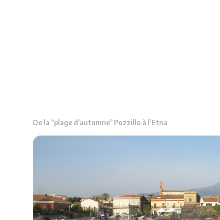
De la “plage d’automne” Pozzillo à l’Etna