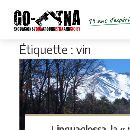
15 ans d'expéri
Étiquette :
vin
Linguaglossa, la « 