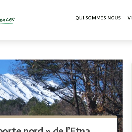
ences
QUI SOMMES NOUS
V
porte nord » de l’Etna