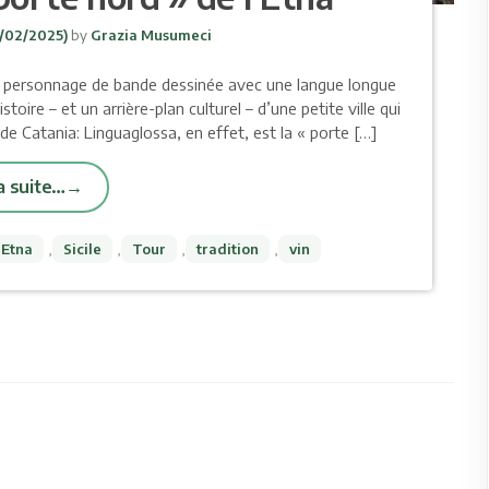
/02/2025)
by
Grazia Musumeci
un personnage de bande dessinée avec une langue longue
toire – et un arrière-plan culturel – d’une petite ville qui
de Catania: Linguaglossa, en effet, est la « porte […]
la suite…
 Etna
,
Sicile
,
Tour
,
tradition
,
vin