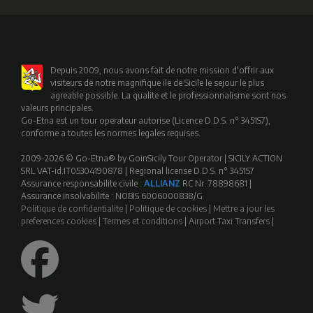
Depuis 2009, nous avons fait de notre mission d'offrir aux
visiteurs de notre magnifique ile de Sicile le sejour le plus
agreable possible. La qualite et le professionnalisme sont nos
valeurs principales.
Go-Etna est un tour operateur autorise (Licence D.D.S. n° 3451S7),
conforme a toutes les normes legales requises.
2009-2026 © Go-Etna® by GoinSicily Tour Operator | SICILY ACTION
SRL VAT-id:IT05304190878 | Regional license D.D.S. n° 3451S7
Assurance responsabilite civile :
ALLIANZ
RC Nr.:78898681 |
Assurance insolvabilite : NOBIS 6006000838/G
Politique de confidentialite
|
Politique de cookies
|
Mettre a jour les
preferences cookies
|
Termes et conditions
|
Airport Taxi Transfers
|