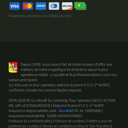
Paiements securises via Checkout.com
Depuis 2009, nous avons fait de notre mission d'offrir aux
visiteurs de notre magnifique ile de Sicile le sejour le plus
agreable possible. La qualite et le professionnalisme sont nos
valeurs principales.
Go-Etna est un tour operateur autorise (Licence D.D.S. n° 3451S7),
conforme a toutes les normes legales requises.
2009-2026 © Go-Etna® by GoinSicily Tour Operator | SICILY ACTION
SRL VAT-id:IT05304190878 | Regional license D.D.S. n° 3451S7
Assurance responsabilite civile :
ALLIANZ
RC Nr.:78898681 |
Assurance insolvabilite : NOBIS 6006000838/G
Politique de confidentialite
|
Politique de cookies
|
Mettre a jour les
preferences cookies
|
Termes et conditions
|
Airport Taxi Transfers
|