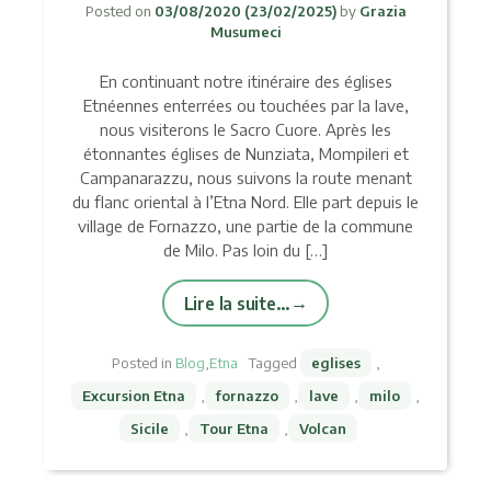
Posted on
03/08/2020
(23/02/2025)
by
Grazia
Musumeci
En continuant notre itinéraire des églises
Etnéennes enterrées ou touchées par la lave,
nous visiterons le Sacro Cuore. Après les
étonnantes églises de Nunziata, Mompileri et
Campanarazzu, nous suivons la route menant
du flanc oriental à l’Etna Nord. Elle part depuis le
village de Fornazzo, une partie de la commune
de Milo. Pas loin du […]
Lire la suite…
Posted in
Blog
,
Etna
Tagged
eglises
,
Excursion Etna
,
fornazzo
,
lave
,
milo
,
Sicile
,
Tour Etna
,
Volcan