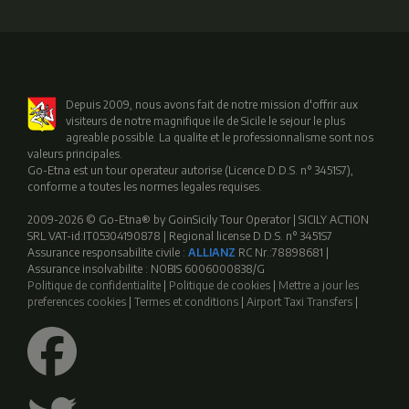
Depuis 2009, nous avons fait de notre mission d'offrir aux
visiteurs de notre magnifique ile de Sicile le sejour le plus
agreable possible. La qualite et le professionnalisme sont nos
valeurs principales.
Go-Etna est un tour operateur autorise (Licence D.D.S. n° 3451S7),
conforme a toutes les normes legales requises.
2009-2026 © Go-Etna® by GoinSicily Tour Operator | SICILY ACTION
SRL VAT-id:IT05304190878 | Regional license D.D.S. n° 3451S7
Assurance responsabilite civile :
ALLIANZ
RC Nr.:78898681 |
Assurance insolvabilite : NOBIS 6006000838/G
Politique de confidentialite
|
Politique de cookies
|
Mettre a jour les
preferences cookies
|
Termes et conditions
|
Airport Taxi Transfers
|