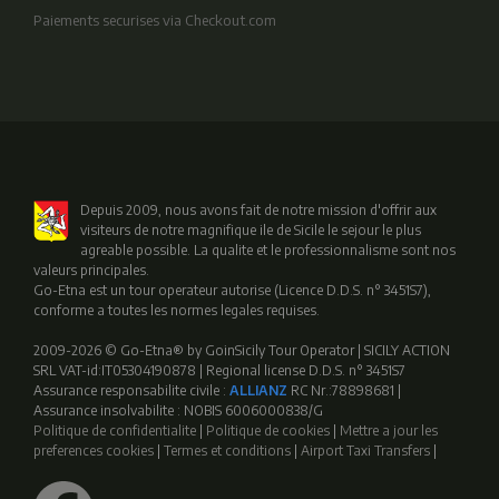
Paiements securises via Checkout.com
Depuis 2009, nous avons fait de notre mission d'offrir aux
visiteurs de notre magnifique ile de Sicile le sejour le plus
agreable possible. La qualite et le professionnalisme sont nos
valeurs principales.
Go-Etna est un tour operateur autorise (Licence D.D.S. n° 3451S7),
conforme a toutes les normes legales requises.
2009-2026 © Go-Etna® by GoinSicily Tour Operator | SICILY ACTION
SRL VAT-id:IT05304190878 | Regional license D.D.S. n° 3451S7
Assurance responsabilite civile :
ALLIANZ
RC Nr.:78898681 |
Assurance insolvabilite : NOBIS 6006000838/G
Politique de confidentialite
|
Politique de cookies
|
Mettre a jour les
preferences cookies
|
Termes et conditions
|
Airport Taxi Transfers
|