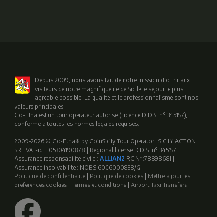
Depuis 2009, nous avons fait de notre mission d'offrir aux
visiteurs de notre magnifique ile de Sicile le sejour le plus
agreable possible. La qualite et le professionnalisme sont nos
valeurs principales.
Go-Etna est un tour operateur autorise (Licence D.D.S. n° 3451S7),
conforme a toutes les normes legales requises.
2009-2026 © Go-Etna® by GoinSicily Tour Operator | SICILY ACTION
SRL VAT-id:IT05304190878 | Regional license D.D.S. n° 3451S7
Assurance responsabilite civile :
ALLIANZ
RC Nr.:78898681 |
Assurance insolvabilite : NOBIS 6006000838/G
Politique de confidentialite
|
Politique de cookies
|
Mettre a jour les
preferences cookies
|
Termes et conditions
|
Airport Taxi Transfers
|