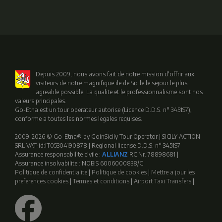
Depuis 2009, nous avons fait de notre mission d'offrir aux
visiteurs de notre magnifique ile de Sicile le sejour le plus
agreable possible. La qualite et le professionnalisme sont nos
valeurs principales.
Go-Etna est un tour operateur autorise (Licence D.D.S. n° 3451S7),
conforme a toutes les normes legales requises.
2009-2026 © Go-Etna® by GoinSicily Tour Operator | SICILY ACTION
SRL VAT-id:IT05304190878 | Regional license D.D.S. n° 3451S7
Assurance responsabilite civile :
ALLIANZ
RC Nr.:78898681 |
Assurance insolvabilite : NOBIS 6006000838/G
Politique de confidentialite
|
Politique de cookies
|
Mettre a jour les
preferences cookies
|
Termes et conditions
|
Airport Taxi Transfers
|