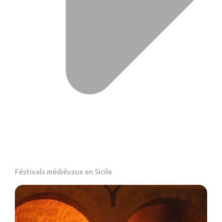
Féstivals médiévaux en Sicile