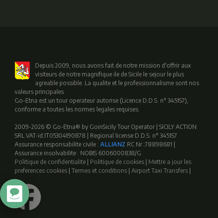
Depuis 2009, nous avons fait de notre mission d'offrir aux
visiteurs de notre magnifique ile de Sicile le sejour le plus
agreable possible. La qualite et le professionnalisme sont nos
valeurs principales.
Go-Etna est un tour operateur autorise (Licence D.D.S. n° 3451S7),
conforme a toutes les normes legales requises.
2009-2026 © Go-Etna® by GoinSicily Tour Operator | SICILY ACTION
SRL VAT-id:IT05304190878 | Regional license D.D.S. n° 3451S7
Assurance responsabilite civile :
ALLIANZ
RC Nr.:78898681 |
Assurance insolvabilite : NOBIS 6006000838/G
Politique de confidentialite
|
Politique de cookies
|
Mettre a jour les
preferences cookies
|
Termes et conditions
|
Airport Taxi Transfers
|