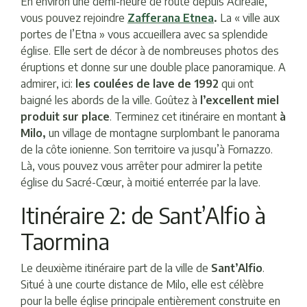
En environ une demi-heure de route depuis Acireale,
vous pouvez rejoindre
Zafferana Etnea
.
La « ville aux
portes de l’Etna » vous accueillera avec sa splendide
église. Elle sert de décor à de nombreuses photos des
éruptions et donne sur une double place panoramique. A
admirer, ici:
les coulées de lave de 1992
qui ont
baigné les abords de la ville. Goûtez à
l’excellent miel
produit sur place
. Terminez cet itinéraire en montant
à
Milo,
un village de montagne surplombant le panorama
de la côte ionienne. Son territoire va jusqu’à Fornazzo.
Là, vous pouvez vous arrêter pour admirer la petite
église du Sacré-Cœur, à moitié enterrée par la lave.
Itinéraire 2: de Sant’Alfio à
Taormina
Le deuxième itinéraire part de la ville de
Sant’Alfio
.
Situé à une courte distance de Milo, elle est célèbre
pour la belle église principale entièrement construite en