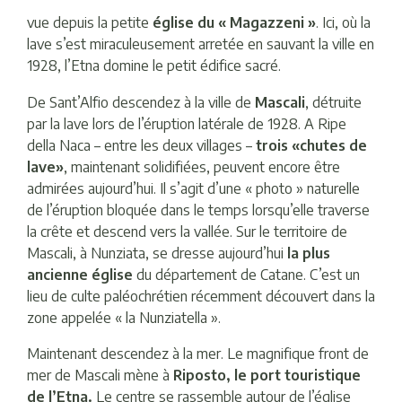
vue depuis la petite
église du « Magazzeni »
. Ici, où la
lave s’est miraculeusement arretée en sauvant la ville en
1928, l’Etna domine le petit édifice sacré.
De Sant’Alfio descendez à la ville de
Mascali
, détruite
par la lave lors de l’éruption latérale de 1928. A Ripe
della Naca – entre les deux villages –
trois «chutes de
lave»
, maintenant solidifiées, peuvent encore être
admirées aujourd’hui. Il s’agit d’une « photo » naturelle
de l’éruption bloquée dans le temps lorsqu’elle traverse
la crête et descend vers la vallée. Sur le territoire de
Mascali, à Nunziata, se dresse aujourd’hui
la plus
ancienne église
du département de Catane. C’est un
lieu de culte paléochrétien récemment découvert dans la
zone appelée « la Nunziatella ».
Maintenant descendez à la mer. Le magnifique front de
mer de Mascali mène à
Riposto, le port touristique
de l’Etna.
Le centre se rassemble autour de l’église