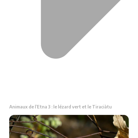
Animaux de l’Etna 3 : le lézard vert et le Tiraciàtu