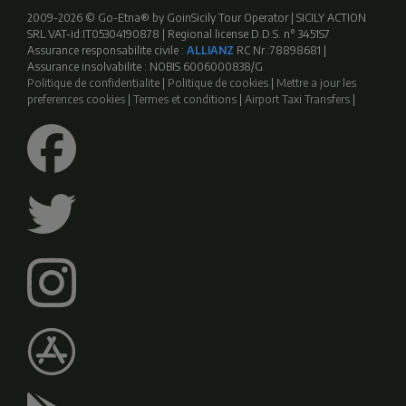
2009-2026 © Go-Etna® by GoinSicily Tour Operator | SICILY ACTION
SRL VAT-id:IT05304190878 | Regional license D.D.S. n° 3451S7
Assurance responsabilite civile :
ALLIANZ
RC Nr.:78898681 |
Assurance insolvabilite : NOBIS 6006000838/G
Politique de confidentialite
|
Politique de cookies
|
Mettre a jour les
preferences cookies
|
Termes et conditions
|
Airport Taxi Transfers
|