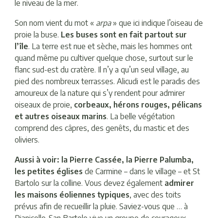
le niveau de la mer.
Son nom vient du mot «
arpa
» que ici indique l’oiseau de
proie la buse.
Les buses sont en fait partout sur
l’île
. La terre est nue et sèche, mais les hommes ont
quand même pu cultiver quelque chose, surtout sur le
flanc sud-est du cratère. Il n’y a qu’un seul village, au
pied des nombreux terrasses. Alicudi est le paradis des
amoureux de la nature qui s’y rendent pour admirer
oiseaux de proie,
corbeaux, hérons rouges, pélicans
et autres oiseaux marins
. La belle végétation
comprend des câpres, des genêts, du mastic et des
oliviers.
Aussi à voir: la Pierre Cassée, la Pierre Palumba,
les petites églises
de Carmine – dans le village – et St
Bartolo sur la colline. Vous devez également
admirer
les maisons éoliennes typiques
, avec des toits
prévus afin de recueillir la pluie. Saviez-vous que … à
Pianicello-San Bartolo vive un groupe de courageux