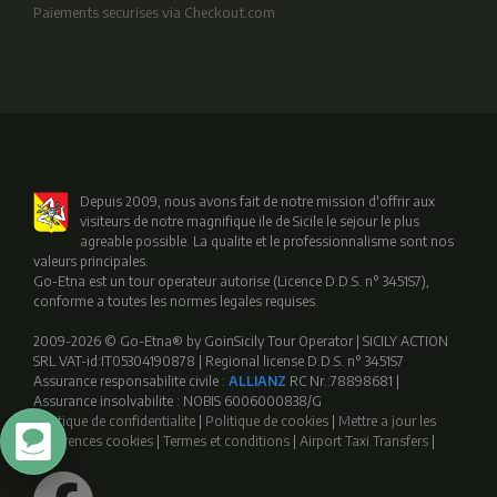
Paiements securises via Checkout.com
Depuis 2009, nous avons fait de notre mission d'offrir aux
visiteurs de notre magnifique ile de Sicile le sejour le plus
agreable possible. La qualite et le professionnalisme sont nos
valeurs principales.
Go-Etna est un tour operateur autorise (Licence D.D.S. n° 3451S7),
conforme a toutes les normes legales requises.
2009-2026 © Go-Etna® by GoinSicily Tour Operator | SICILY ACTION
SRL VAT-id:IT05304190878 | Regional license D.D.S. n° 3451S7
Assurance responsabilite civile :
ALLIANZ
RC Nr.:78898681 |
Assurance insolvabilite : NOBIS 6006000838/G
Politique de confidentialite
|
Politique de cookies
|
Mettre a jour les
preferences cookies
|
Termes et conditions
|
Airport Taxi Transfers
|