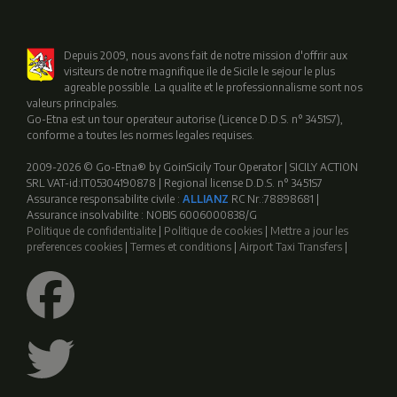
Depuis 2009, nous avons fait de notre mission d'offrir aux
visiteurs de notre magnifique ile de Sicile le sejour le plus
agreable possible. La qualite et le professionnalisme sont nos
valeurs principales.
Go-Etna est un tour operateur autorise (Licence D.D.S. n° 3451S7),
conforme a toutes les normes legales requises.
2009-2026 © Go-Etna® by GoinSicily Tour Operator | SICILY ACTION
SRL VAT-id:IT05304190878 | Regional license D.D.S. n° 3451S7
Assurance responsabilite civile :
ALLIANZ
RC Nr.:78898681 |
Assurance insolvabilite : NOBIS 6006000838/G
Politique de confidentialite
|
Politique de cookies
|
Mettre a jour les
preferences cookies
|
Termes et conditions
|
Airport Taxi Transfers
|