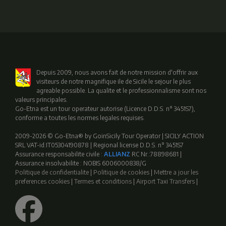
Depuis 2009, nous avons fait de notre mission d'offrir aux
visiteurs de notre magnifique ile de Sicile le sejour le plus
agreable possible. La qualite et le professionnalisme sont nos
valeurs principales.
Go-Etna est un tour operateur autorise (Licence D.D.S. n° 3451S7),
conforme a toutes les normes legales requises.
2009-2026 © Go-Etna® by GoinSicily Tour Operator | SICILY ACTION
SRL VAT-id:IT05304190878 | Regional license D.D.S. n° 3451S7
Assurance responsabilite civile :
ALLIANZ
RC Nr.:78898681 |
Assurance insolvabilite : NOBIS 6006000838/G
Politique de confidentialite
|
Politique de cookies
|
Mettre a jour les
preferences cookies
|
Termes et conditions
|
Airport Taxi Transfers
|