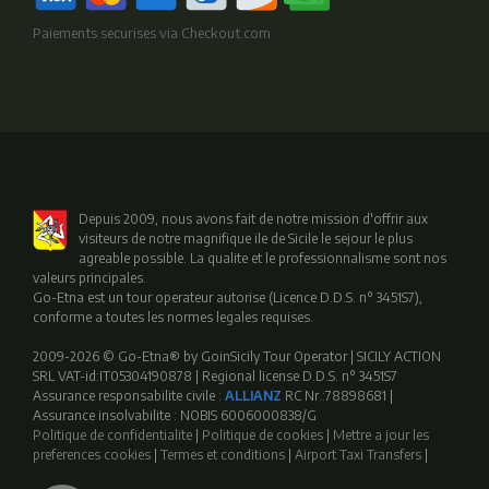
Paiements securises via Checkout.com
Depuis 2009, nous avons fait de notre mission d'offrir aux
visiteurs de notre magnifique ile de Sicile le sejour le plus
agreable possible. La qualite et le professionnalisme sont nos
valeurs principales.
Go-Etna est un tour operateur autorise (Licence D.D.S. n° 3451S7),
conforme a toutes les normes legales requises.
2009-2026 © Go-Etna® by GoinSicily Tour Operator | SICILY ACTION
SRL VAT-id:IT05304190878 | Regional license D.D.S. n° 3451S7
Assurance responsabilite civile :
ALLIANZ
RC Nr.:78898681 |
Assurance insolvabilite : NOBIS 6006000838/G
Politique de confidentialite
|
Politique de cookies
|
Mettre a jour les
preferences cookies
|
Termes et conditions
|
Airport Taxi Transfers
|