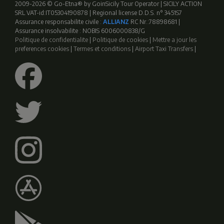
2009-2026 © Go-Etna® by GoinSicily Tour Operator | SICILY ACTION
SRL VAT-id:IT05304190878 | Regional license D.D.S. n° 3451S7
Assurance responsabilite civile :
ALLIANZ
RC Nr.:78898681 |
Assurance insolvabilite : NOBIS 6006000838/G
Politique de confidentialite
|
Politique de cookies
|
Mettre a jour les
preferences cookies
|
Termes et conditions
|
Airport Taxi Transfers
|