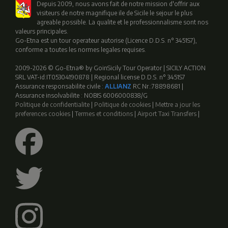
Depuis 2009, nous avons fait de notre mission d'offrir aux
visiteurs de notre magnifique ile de Sicile le sejour le plus
agreable possible. La qualite et le professionnalisme sont nos
valeurs principales.
Go-Etna est un tour operateur autorise (Licence D.D.S. n° 3451S7),
conforme a toutes les normes legales requises.
2009-2026 © Go-Etna® by GoinSicily Tour Operator | SICILY ACTION
SRL VAT-id:IT05304190878 | Regional license D.D.S. n° 3451S7
Assurance responsabilite civile :
ALLIANZ
RC Nr.:78898681 |
Assurance insolvabilite : NOBIS 6006000838/G
Politique de confidentialite
|
Politique de cookies
|
Mettre a jour les
preferences cookies
|
Termes et conditions
|
Airport Taxi Transfers
|