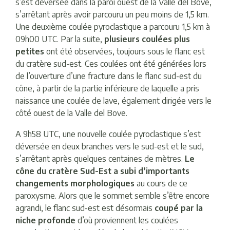
s’est déversée dans la paroi ouest de la Valle del Bove,
s’arrêtant après avoir parcouru un peu moins de 1,5 km.
Une deuxième coulée pyroclastique a parcouru 1,5 km à
09h00 UTC. Par la suite,
plusieurs coulées plus
petites
ont été observées, toujours sous le flanc est
du cratère sud-est. Ces coulées ont été générées lors
de l’ouverture d’une fracture dans le flanc sud-est du
cône, à partir de la partie inférieure de laquelle a pris
naissance une coulée de lave, également dirigée vers le
côté ouest de la Valle del Bove.
A 9h58 UTC, une nouvelle coulée pyroclastique s’est
déversée en deux branches vers le sud-est et le sud,
s’arrêtant après quelques centaines de mètres.
Le
cône du cratère Sud-Est a subi d’importants
changements morphologiques
au cours de ce
paroxysme. Alors que le sommet semble s’être encore
agrandi, le flanc sud-est est désormais
coupé par la
niche profonde
d’où proviennent les coulées