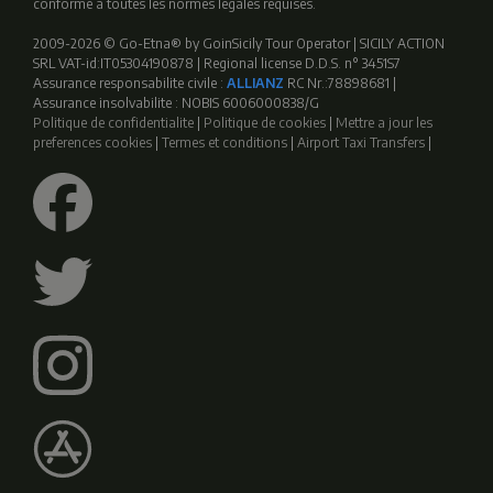
conforme a toutes les normes legales requises.
2009-2026 © Go-Etna® by GoinSicily Tour Operator | SICILY ACTION
SRL VAT-id:IT05304190878 | Regional license D.D.S. n° 3451S7
Assurance responsabilite civile :
ALLIANZ
RC Nr.:78898681 |
Assurance insolvabilite : NOBIS 6006000838/G
Politique de confidentialite
|
Politique de cookies
|
Mettre a jour les
preferences cookies
|
Termes et conditions
|
Airport Taxi Transfers
|