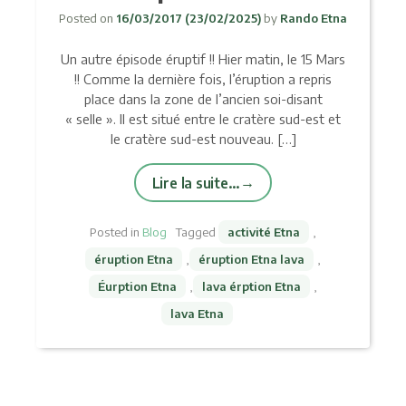
Posted on
16/03/2017
(23/02/2025)
by
Rando Etna
Un autre épisode éruptif !! Hier matin, le 15 Mars
!! Comme la dernière fois, l’éruption a repris
place dans la zone de l’ancien soi-disant
« selle ». Il est situé entre le cratère sud-est et
le cratère sud-est nouveau. […]
Lire la suite…
Posted in
Blog
Tagged
activité Etna
,
éruption Etna
,
éruption Etna lava
,
Éurption Etna
,
lava érption Etna
,
lava Etna