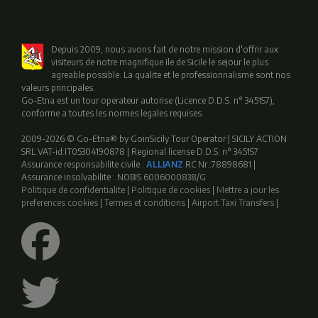
Depuis 2009, nous avons fait de notre mission d'offrir aux
visiteurs de notre magnifique ile de Sicile le sejour le plus
agreable possible. La qualite et le professionnalisme sont nos
valeurs principales.
Go-Etna est un tour operateur autorise (Licence D.D.S. n° 3451S7),
conforme a toutes les normes legales requises.
2009-2026 © Go-Etna® by GoinSicily Tour Operator | SICILY ACTION
SRL VAT-id:IT05304190878 | Regional license D.D.S. n° 3451S7
Assurance responsabilite civile :
ALLIANZ
RC Nr.:78898681 |
Assurance insolvabilite : NOBIS 6006000838/G
Politique de confidentialite
|
Politique de cookies
|
Mettre a jour les
preferences cookies
|
Termes et conditions
|
Airport Taxi Transfers
|