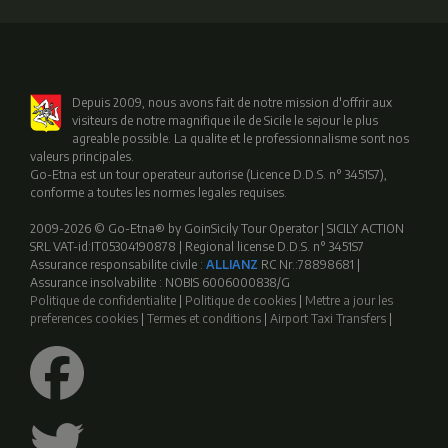
Depuis 2009, nous avons fait de notre mission d'offrir aux
visiteurs de notre magnifique ile de Sicile le sejour le plus
agreable possible. La qualite et le professionnalisme sont nos
valeurs principales.
Go-Etna est un tour operateur autorise (Licence D.D.S. n° 3451S7),
conforme a toutes les normes legales requises.
2009-2026 © Go-Etna® by GoinSicily Tour Operator | SICILY ACTION
SRL VAT-id:IT05304190878 | Regional license D.D.S. n° 3451S7
Assurance responsabilite civile :
ALLIANZ
RC Nr.:78898681 |
Assurance insolvabilite : NOBIS 6006000838/G
Politique de confidentialite
|
Politique de cookies
|
Mettre a jour les
preferences cookies
|
Termes et conditions
|
Airport Taxi Transfers
|