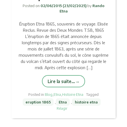
Posted on
02/06/2015
(23/02/2025)
by
Rando
Etna
Éruption Etna 1865, souvenirs de voyage. Elisée
Reclus. Revue des Deux Mondes T.58, 1865
L’éruption de 1865 était annoncée depuis
longtemps par des signes précurseurs. Dès le
mois de juillet 1863, après une série de
mouvements convulsifs du sol, le cône suprême
du volcan s’était ouvert du côté qui regarde le
midi. Après cette explosion […]
Lire la suite…
Posted in
Blog
,
Etna
,
Histoire Etna
Tagged
eruption 1865
,
Etna
,
histoire etna
Réagir