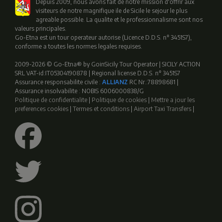
Depuis 2009, nous avons fait de notre mission d'offrir aux
visiteurs de notre magnifique ile de Sicile le sejour le plus
agreable possible. La qualite et le professionnalisme sont nos
valeurs principales.
Go-Etna est un tour operateur autorise (Licence D.D.S. n° 3451S7),
conforme a toutes les normes legales requises.
2009-2026 © Go-Etna® by GoinSicily Tour Operator | SICILY ACTION
SRL VAT-id:IT05304190878 | Regional license D.D.S. n° 3451S7
Assurance responsabilite civile :
ALLIANZ
RC Nr.:78898681 |
Assurance insolvabilite : NOBIS 6006000838/G
Politique de confidentialite
|
Politique de cookies
|
Mettre a jour les
preferences cookies
|
Termes et conditions
|
Airport Taxi Transfers
|