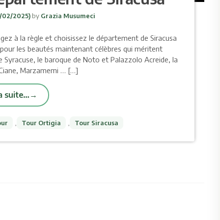
/02/2025)
by
Grazia Musumeci
ogez à la règle et choisissez le département de Siracusa
pour les beautés maintenant célèbres qui méritent
de Syracuse, le baroque de Noto et Palazzolo Acreide, la
e Ciane, Marzamemi … […]
la suite…
our
,
Tour Ortigia
,
Tour Siracusa