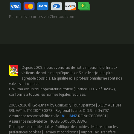
Paiements securises via Checkout.com
Depuis 2009, nous avons fait de notre mission d'offrir aux
visiteurs de notre magnifique ile de Sicile le sejour le plus
agreable possible. La qualite et le professionnalisme sont nos
valeurs principales.
Go-Etna est un tour operateur autorise (Licence D.D.S. n° 3451S7),
conforme a toutes les normes legales requises.
2009-2026 © Go-Etna® by GoinSicily Tour Operator | SICILY ACTION
SRL VAT-id:IT05304190878 | Regional license D.D.S. n° 3451S7
Assurance responsabilite civile :
ALLIANZ
RC Nr.:78898681 |
Assurance insolvabilite : NOBIS 6006000838/G
Politique de confidentialite
|
Politique de cookies
|
Mettre a jour les
preferences cookies
|
Termes et conditions
|
Airport Taxi Transfers
|