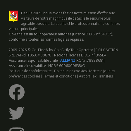
Depuis 2009, nous avons fait de notre mission d'offrir aux
visiteurs de notre magnifique ile de Sicile le sejour le plus
agreable possible. La qualite et le professionnalisme sont nos
valeurs principales.
Go-Etna est un tour operateur autorise (Licence D.D.S. n° 3451S7),
conforme a toutes les normes legales requises.
2009-2026 © Go-Etna® by GoinSicily Tour Operator | SICILY ACTION
SRL VAT-id:IT05304190878 | Regional license D.D.S. n° 3451S7
Assurance responsabilite civile :
ALLIANZ
RC Nr.:78898681 |
Assurance insolvabilite : NOBIS 6006000838/G
Politique de confidentialite
|
Politique de cookies
|
Mettre a jour les
preferences cookies
|
Termes et conditions
|
Airport Taxi Transfers
|