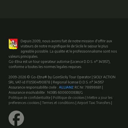
Depuis 2009, nous avons fait de notre mission d'offrir aux
visiteurs de notre magnifique ile de Sicile le sejour le plus
agreable possible. La qualite et le professionnalisme sont nos
valeurs principales.
Go-Etna est un tour operateur autorise (Licence D.D.S. n° 3451S7),
conforme a toutes les normes legales requises.
2009-2026 © Go-Etna® by GoinSicily Tour Operator | SICILY ACTION
SRL VAT-id:IT05304190878 | Regional license D.D.S. n° 3451S7
Assurance responsabilite civile :
ALLIANZ
RC Nr.:78898681 |
Assurance insolvabilite : NOBIS 6006000838/G
Politique de confidentialite
|
Politique de cookies
|
Mettre a jour les
preferences cookies
|
Termes et conditions
|
Airport Taxi Transfers
|