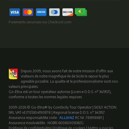
Paiements securises via Checkout.com
Depuis 2009, nous avons fait de notre mission d'offrir aux
visiteurs de notre magnifique ile de Sicile le sejour le plus
agreable possible. La qualite et le professionnalisme sont nos
valeurs principales.
Go-Etna est un tour operateur autorise (Licence D.D.S. n° 3451S7),
conforme a toutes les normes legales requises.
2009-2026 © Go-Etna® by GoinSicily Tour Operator | SICILY ACTION
SRL VAT-id:IT05304190878 | Regional license D.D.S. n° 3451S7
Assurance responsabilite civile :
ALLIANZ
RC Nr.:78898681 |
Assurance insolvabilite : NOBIS 6006000838/G
Politique de confidentialite
|
Politique de cookies
|
Mettre a jour les