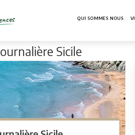
ences
QUI SOMMES NOUS
V
ournalière Sicile
urnalière Sicile